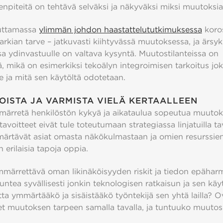
npiteitä on tehtävä selväksi ja näkyväksi miksi muutoksi
euttamassa
ylimmän johdon haastattelututkimuksessa
koros
erarkian tarve – jatkuvasti kiihtyvässä muutoksessa, ja ärsy
sa ydinvastuulle on valtava kysyntä. Muutostilanteissa on
, mikä on esimerkiksi tekoälyn integroimisen tarkoitus jok
e ja mitä sen käytöltä odotetaan.
TOISTA JA VARMISTA VIELÄ KERTAALLEEN
mmärretä henkilöstön kykyä ja aikataulua sopeutua muutok
voitteet eivät tule toteutumaan strategiassa linjatuilla tav
ärtävät asiat omasta näkökulmastaan ja omien resurssien
n erilaisia tapoja oppia.
ärrettävä oman likinäköisyyden riskit ja tiedon epähar
tuntea syvällisesti jonkin teknologisen ratkaisun ja sen kä
ta ymmärtääkö ja sisäistääkö työntekijä sen yhtä lailla? O
 muutoksen tarpeen samalla tavalla, ja tuntuuko muuto