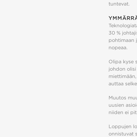
tuntevat.
YMMÄRRÄ
Teknologiat
30 % johtaj
pohtimaan j
nopeaa.
Olipa kyse 
johdon olisi
miettimään,
auttaa selke
Muutos muut
uusien asio
niiden ei pit
Loppujen lo
onnistuvat 