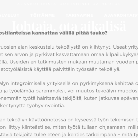
AJANKOHTAISTA
,
JOHTAMINEN JA MUUTOS
ALVELUT
TÖITÄMME
TARINAMME
AJANKOHTAIS
Johtaja, ota aikalisä
stilanteissa kannattaa välillä pitää tauko?
uosien ajan keskustelu tekoälystä on kiihtynyt. Useat yrit
 sen arvon ja pyrkivät kasvattamaan omaa kilpailukykyä
5.11.2024
llä. Useiden eri tutkimusten mukaan muutaman vuoden 
ietotyöläisistä käyttää päivittäin työssään tekoälyä.
älyn integroimisella yrityksellä on pyrkimyksenä kehittää
a ja työelämää paremmaksi, voi muutos tekoälyn muodos
emmän työtä häiritseviä tekijöitä, kuten jatkuvaa epävar
ikentynyttä työhyvinvointia.
an tekoälyn käyttöönotossa on kyseessä työn tekemisen 
n liittyy kiinteästi se, miten työtä tullaan ohjaamaan, milla
äviä tekijöitä tulee eteen ja kenties tärkeimpänä – mitä ty