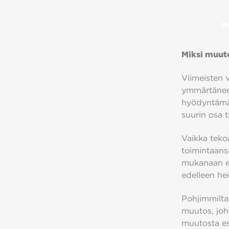
P
Miksi muuto
Viimeisten v
ymmärtäneet
hyödyntämä
suurin osa t
Vaikka teko
toimintaans
mukanaan en
edelleen he
Pohjimmilta
muutos, joho
muutosta est