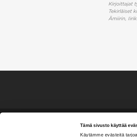
Kirjoittajat
Tekirläiset 
Ämiirin, Iir
Tämä sivusto käyttää eväs
Käytämme evästeitä tarjoa