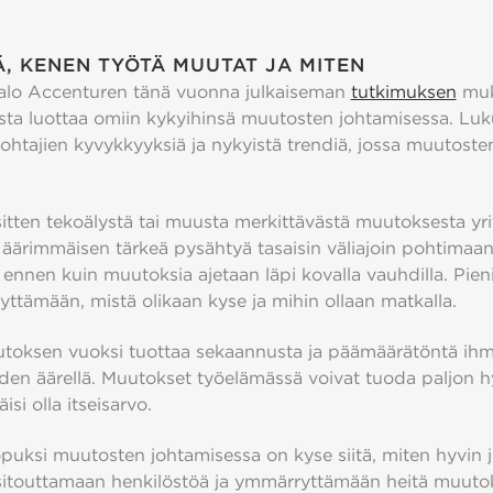
, KENEN TYÖTÄ MUUTAT JA MITEN
alo Accenturen tänä vuonna julkaiseman
tutkimuksen
muk
ista luottaa omiin kykyihinsä muutosten johtamisessa. Lu
ohtajien kyvykkyyksiä ja nykyistä trendiä, jossa muutosten
sitten tekoälystä tai muusta merkittävästä muutoksesta yri
 äärimmäisen tärkeä pysähtyä tasaisin väliajoin pohtimaan
 ennen kuin muutoksia ajetaan läpi kovalla vauhdilla. Pie
yttämään, mistä olikaan kyse ja mihin ollaan matkalla.
oksen vuoksi tuottaa sekaannusta ja päämäärätöntä ihm
iden äärellä. Muutokset työelämässä voivat tuoda paljon 
äisi olla itseisarvo.
puksi muutosten johtamisessa on kyse siitä, miten hyvin j
sitouttamaan henkilöstöä ja ymmärryttämään heitä muuto