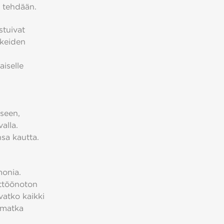
a tehdään.
tuivat
kkeiden
aiselle
seen,
alla.
sa kautta.
monia.
yttöönoton
vatko kaikki
smatka