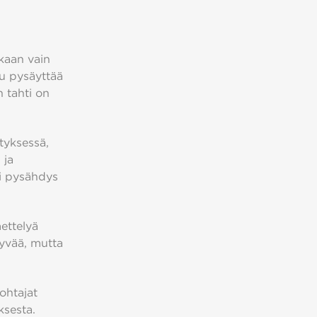
aan vain
ku pysäyttää
 tahti on
tyksessä,
 ja
ni pysähdys
ettelyä
hyvää, mutta
ohtajat
ksesta.