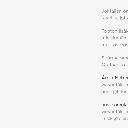
Johtajien on 
tavoille, jo
Toiston lisä
miettimään 
muutosprose
Sparraamme j
Otetaanko a
Ämiir Nabou
viestintäkon
amiir@tekir.
Iiris Komul
viestintäkon
iiris.k@tekir.