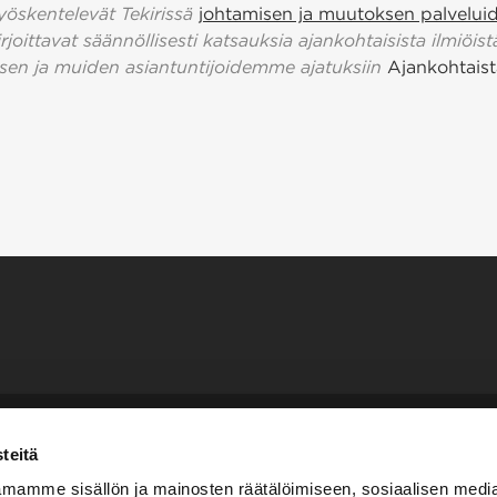
 työskentelevät Tekirissä
johtamisen ja muutoksen palvelui
kirjoittavat säännöllisesti katsauksia ajankohtaisista ilmiöis
iksen ja muiden asiantuntijoidemme ajatuksiin
Ajankohtaist
teitä
Tarvitsetko näkemystä
mamme sisällön ja mainosten räätälöimiseen, sosiaalisen medi