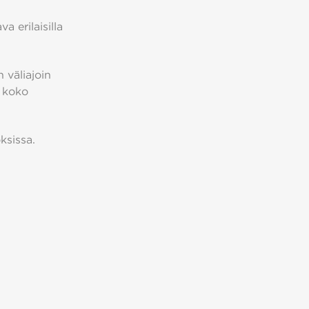
a erilaisilla
 väliajoin
 koko
ksissa.