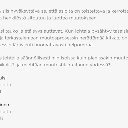
siis hyväksyttävä se, että asioita on toistettava ja kerrottav
tta henkilöstö sitoutuu ja luottaa muutokseen.
ksi tauko ja etäisyys auttavat. Kun johtaja pysähtyy tasaisin
ja tarkastelemaan muutosprosessin herättämää kitkaa, on
ssin läpivienti huomattavasti helpompaa.
ohtajia säännöllisesti niin isoissa kuin pienissäkin muuto
ikalisä, ja mietitään muutostilanteitanne yhdessä?
lsi
sultti
fi
ainen
sultti
fi