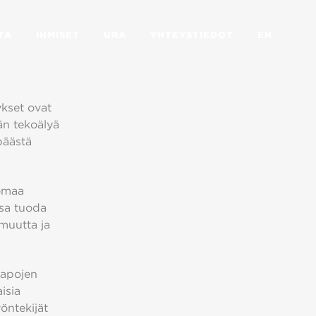
TA
IHMISET
URA
YHTEYSTIEDOT
EN
ykset ovat
än tekoälyä
päästä
 omaa
sa tuoda
muutta ja
tapojen
isia
öntekijät