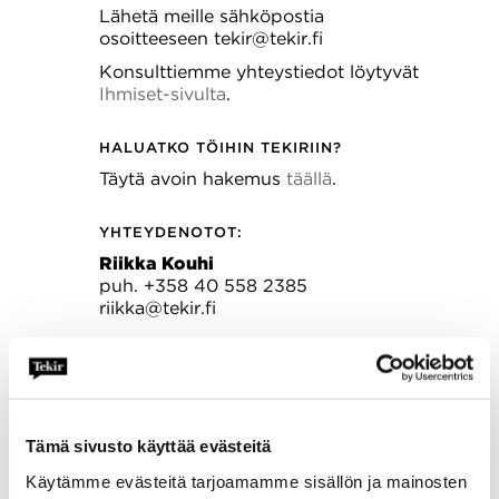
Lähetä meille sähköpostia
osoitteeseen
tekir@tekir.fi
Konsulttiemme yhteystiedot löytyvät
Ihmiset-sivulta
.
HALUATKO TÖIHIN TEKIRIIN?
Täytä avoin hakemus
täällä
.
YHTEYDENOTOT:
Riikka Kouhi
puh. +358 40 558 2385
riikka@tekir.fi
Kriisinumeromme
Tämä sivusto käyttää evästeitä
Käytämme evästeitä tarjoamamme sisällön ja mainosten