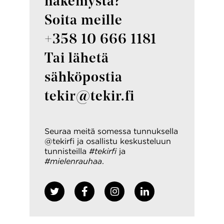
näkemystä?
Soita meille
+358 10 666 1181
Tai lähetä
sähköpostia
tekir@tekir.fi
Seuraa meitä somessa tunnuksella
@tekirfi ja osallistu keskusteluun
tunnisteilla
#tekirfi
ja
#mielenrauhaa
.