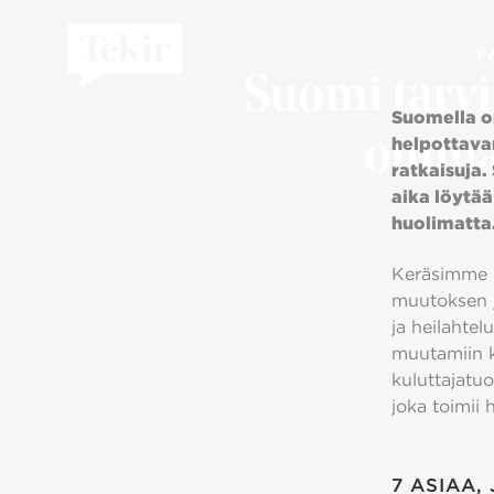
P
Suomi tarvit
Suomella on
omina
helpottavan
ratkaisuja.
aika löytä
huolimatta
Keräsimme i
muutoksen j
ja heilahtel
muutamiin k
kuluttajatuo
joka toimii 
7 ASIAA,