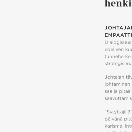
henki
JOHTAJAN
EMPAATT
Dialogisuus
edelleen kuu
tunneherke
strategisen
Johtajan täy
johtaminen 
saa ja pitää
saavuttamise
”Sytyttäjil
päivänä pitä
karisma, int