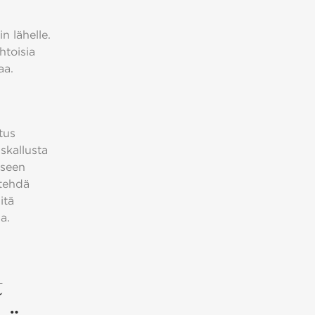
n lähelle.
htoisia
aa.
tus
skallusta
kseen
 tehdä
itä
a.
t