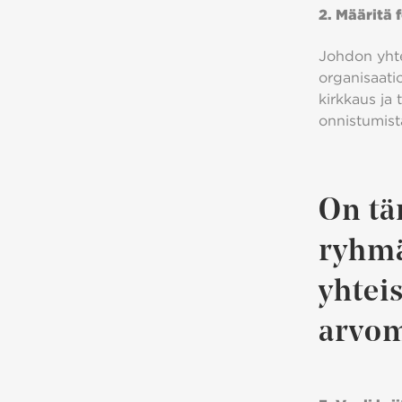
2. Määritä 
Johdon yhtei
organisaatio
kirkkaus ja
onnistumist
On tä
ryhmä 
yhtei
arvom