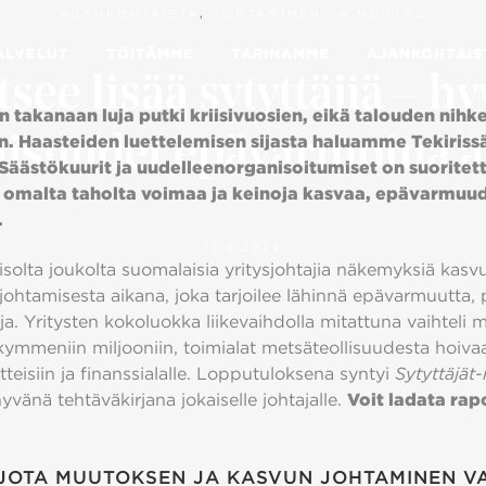
AJANKOHTAISTA
,
JOHTAMINEN JA MUUTOS
ALVELUT
TÖITÄMME
TARINAMME
AJANKOHTAIS
see lisää sytyttäjiä – h
 takanaan luja putki kriisivuosien, eikä talouden nihk
isuudet epävarmoina a
. Haasteiden luettelemisen sijasta haluamme Tekiriss
 Säästökuurit ja uudelleenorganisoitumiset on suoritett
ä omalta taholta voimaa ja keinoja kasvaa, epävarmuu
.
12.9.2025
solta joukolta suomalaisia yritysjohtajia näkemyksiä kasvu
ohtamisesta aikana, joka tarjoilee lähinnä epävarmuutta,
uja. Yritysten kokoluokka liikevaihdolla mitattuna vaihteli m
ymmeniin miljooniin, toimialat metsäteollisuudesta hoiva
tteisiin ja finanssialalle. Lopputuloksena syntyi
Sytyttäjät-
hyvänä tehtäväkirjana jokaiselle johtajalle.
Voit ladata rap
 JOTA MUUTOKSEN JA KASVUN JOHTAMINEN VA