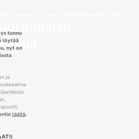
TA
IHMISET
URA
YHTEYSTIEDOT
EN
yvän johtajan
eys tunnu
ikoina
ä löytää
u, nyt on
desta
n ja
 poikkeamia
iljardeista
an,
raportti
,
ortin
täältä
.
ATII