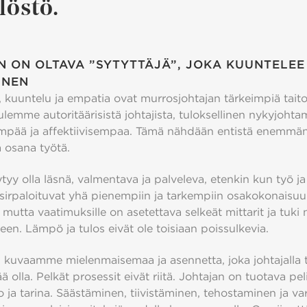
löstö.
 ON OLTAVA ”SYTYTTÄJÄ”, JOKA KUUNTELEE
INEN
, kuuntelu ja empatia ovat murrosjohtajan tärkeimpiä taito
lemme autoritäärisistä johtajista, tuloksellinen nykyjoht
mpää ja affektiivisempaa. Tämä nähdään entistä enemmä
a osana työtä.
tyy olla läsnä, valmentava ja palveleva, etenkin kun työ ja
sirpaloituvat yhä pienempiin ja tarkempiin osakokonaisuuk
, mutta vaatimuksille on asetettava selkeät mittarit ja tuki 
en. Lämpö ja tulos eivät ole toisiaan poissulkevia.
lä” kuvaamme mielenmaisemaa ja asennetta, joka johtajalla 
ä olla. Pelkät prosessit eivät riitä. Johtajan on tuotava pe
o ja tarina. Säästäminen, tiivistäminen, tehostaminen ja v