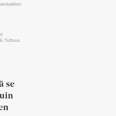
anisaation
ös
iä. Tuttuus
ä se
kuin
sen