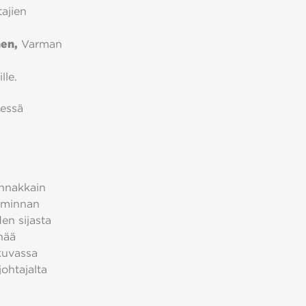
ajien
nen,
Varman
lle.
lessä
innakkain
oiminnan
en sijasta
nää
tkuvassa
 johtajalta