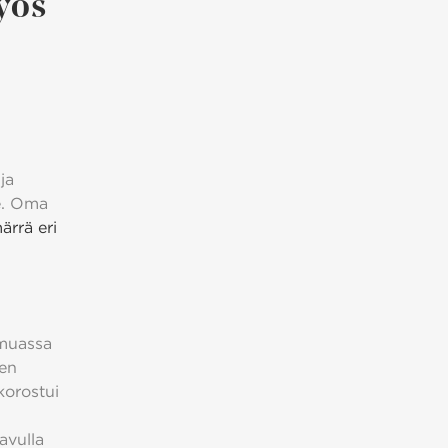
myös
ja
le. Oma
rrä eri
 muassa
den
korostui
avulla