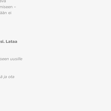
tävä
miseen –
ään ei
si. Lataa
seen uusille
ää ja ota