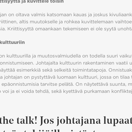
ittisyyttä ja kuvittele toisin
an on oltava valmis katsomaan kauas ja joskus kivuliaanki
iittinen, altis muutokselle ja rohkea kuvittelemaan vaihtoe
ia. Kriittisyyttä omaankaan tekemiseen ei ole syytä unoht
kulttuuriin
n kulttuurilla ja muutosvalmiudella on todella suuri vaiku
nnistumiseen. Johtajalta kulttuurin rakentaminen vaatii u
näyttää esimerkkiä sekä selkeitä toimintatapoja. Onnistua
 johtajan on pystyttävä luomaan kulttuuri, jossa on tilaa
ä epäonnistumisia tarvitse pelätä. On näytettävä suunta, m
 voi ja ei voida tehdä, sekä kyettävä purkamaan konfliktej
the talk! Jos johtajana lupaa