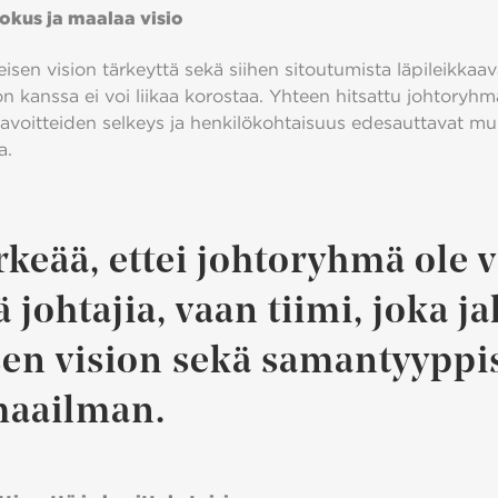
fokus ja maalaa visio
sen vision tärkeyttä sekä siihen sitoutumista läpileikkaav
n kanssa ei voi liikaa korostaa. Yhteen hitsattu johtoryhmä
 tavoitteiden selkeys ja henkilökohtaisuus edesauttavat m
a.
rkeää, ettei johtoryhmä ole 
johtajia, vaan tiimi, joka j
sen vision sekä samantyyppi
aailman.