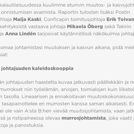
lkaisutilaisuudessa kuulimme eturivin muutos- ja kasvujoht
onnistumisen avaimista. Raportin tulosten lisäksi Postin
ohtaja
Maija Kaski
, Conficapin toimitusjohtaja
Erik Toiva
 kehityksistä vastaava johtaja
Mikaela Öberg
sekä Tekirin
ja
Anna Lindén
tarjosivat käytännöllisiä näkökulmia johtaji
omaa johtamistasi muutoksen ja kasvun aikana, pidä mie
iat:
 johtajuuden kaleidoskooppia
n johtajuuden haastetta kuvaa jatkuvasti päällekkäin ja r
urrokset niin työelämän, arvojen, toimialojen kuin liiket
n tasolla. Lineaarisen ja ennakoitavan muutoskokonaisuud
a tasapainottelee eri murrosten kanssa saman aikaisesti. E
ei ole vain A:sta B:hen vievää
muutosjohtamista
, vaan ja
ssä ja ristipaineessa olevaa
murrosjohtamista
, joka vaatii
toja ja panostuksia.