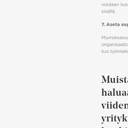
voidaan luo
sisällä.
7. Aseta s
Murroksessa
organisaatio
tuo työntekij
Muist
haluaa
viide
yrity