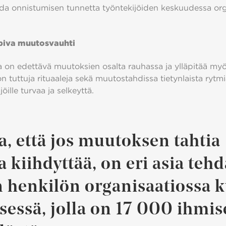
da onnistumisen tunnetta työntekijöiden keskuudessa org
opiva muutosvauhti
 on edettävä muutoksien osalta rauhassa ja ylläpitää my
n tuttuja rituaaleja sekä muutostahdissa tietynlaista rytm
öille turvaa ja selkeyttä.
a, että jos muutoksen tahtia
 kiihdyttää, on eri asia tehd
n henkilön organisaatiossa 
ksessä, jolla on 17 000 ihmi