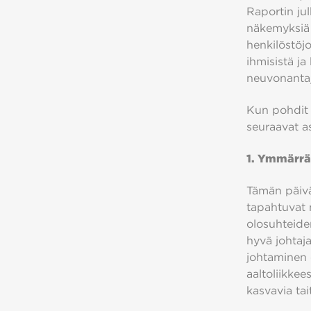
Raportin ju
näkemyksiä 
henkilöstöj
ihmisistä ja
neuvonanta
Kun pohdit 
seuraavat as
1. Ymmärrä
Tämän päivä
tapahtuvat m
olosuhteide
hyvä johtaj
johtaminen 
aaltoliikkee
kasvavia tai