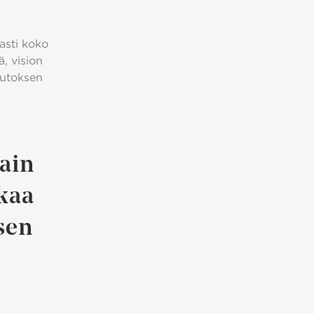
asti koko
, vision
uutoksen
vain
akaa
sen