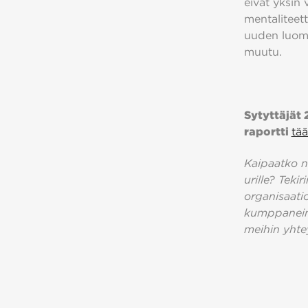
eivät yksin 
mentaliteet
uuden luomi
muutu.
Sytyttäjät 
raportti
tää
Kaipaatko n
urille? Teki
organisaati
kumppaneina
meihin yhte