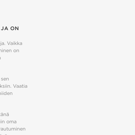
 JA ON
ja. Vaikka
aminen on
n
 sen
siin. Vaatia
niiden
tänä
liin oma
arautuminen