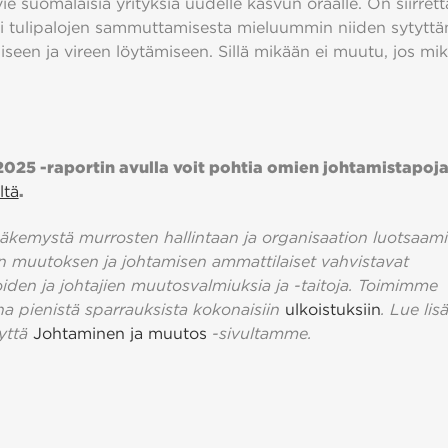
vie suomalaisia yrityksiä uudelle kasvun oraalle. On siirret
ti tulipalojen sammuttamisesta mieluummin niiden sytyttä
seen ja vireen löytämiseen. Sillä mikään ei muutu, jos mik
2025 -raportin avulla voit pohtia omien johtamistapoja
ltä
.
äkemystä murrosten hallintaan ja organisaation luotsaami
rin muutoksen ja johtamisen ammattilaiset vahvistavat
oiden ja johtajien muutosvalmiuksia ja -taitoja. Toimimme
 pienistä sparrauksista kokonaisiin
ulkoistuksiin
. Lue lis
yttä
Johtaminen ja muutos
-sivultamme.