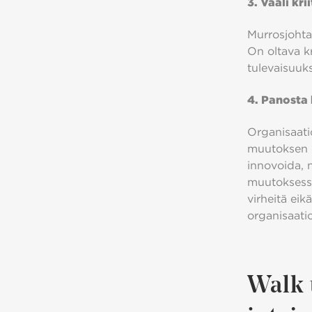
3. Vaali kri
Murrosjohtaj
On oltava kr
tulevaisuuks
4. Panosta 
Organisaatio
muutoksen o
innovoida, 
muutoksessa
virheitä eik
organisaatio
Walk 