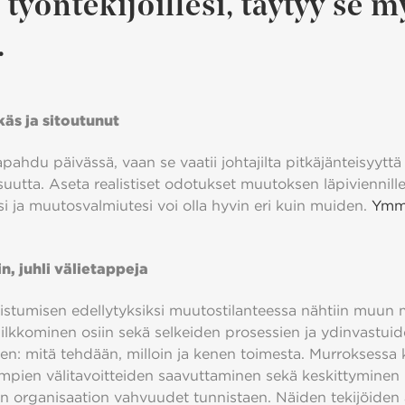
 työntekijöillesi, täytyy se 
.
käs ja sitoutunut
pahdu päivässä, vaan se vaatii johtajilta pitkäjänteisyyttä 
suutta. Aseta realistiset odotukset muutoksen läpiviennil
i ja muutosvalmiutesi voi olla hyvin eri kuin muiden.
Ymmä
in, juhli välietappeja
stumisen edellytyksiksi muutostilanteessa nähtiin muun
pilkkominen osiin sekä selkeiden prosessien ja ydinvastui
en: mitä tehdään, milloin ja kenen toimesta. Murroksessa 
pien välitavoitteiden saavuttaminen sekä keskittyminen
in organisaation vahvuudet tunnistaen. Näiden tekijöiden 