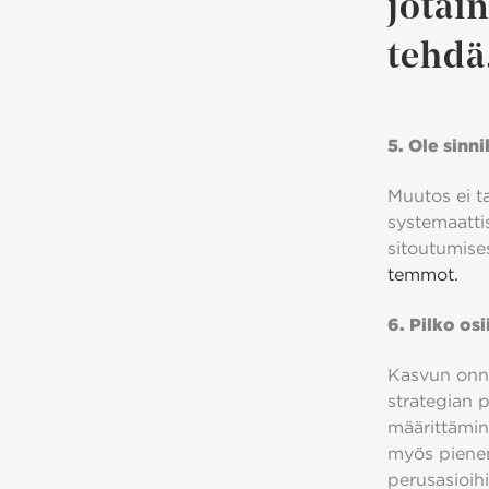
jotain
tehdä
5. Ole sinni
Muutos ei ta
systemaatti
sitoutumises
temmot.
6. Pilko osi
Kasvun onni
strategian 
määrittämin
myös pienem
perusasioih