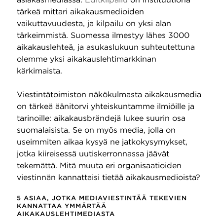
tärkeä mittari aikakausmedioiden
vaikuttavuudesta, ja kilpailu on yksi alan
tärkeimmistä. Suomessa ilmestyy lähes 3000
aikakauslehteä, ja asukaslukuun suhteutettuna
olemme yksi aikakauslehtimarkkinan
kärkimaista.
Viestintätoimiston näkökulmasta aikakausmedia
on tärkeä äänitorvi yhteiskuntamme ilmiöille ja
tarinoille: aikakausbrändejä lukee suurin osa
suomalaisista. Se on myös media, jolla on
useimmiten aikaa kysyä ne jatkokysymykset,
jotka kiireisessä uutiskerronnassa jäävät
tekemättä. Mitä muuta eri organisaatioiden
viestinnän kannattaisi tietää aikakausmedioista?
5 ASIAA, JOTKA MEDIAVIESTINTÄÄ TEKEVIEN
KANNATTAA YMMÄRTÄÄ
AIKAKAUSLEHTIMEDIASTA