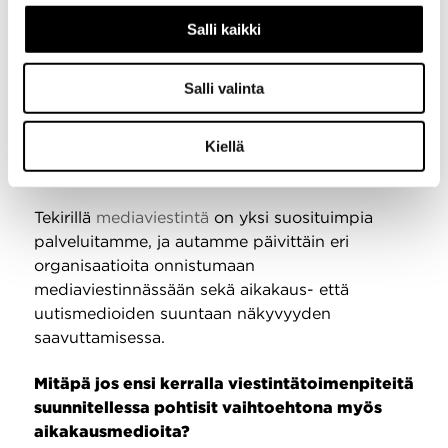
Lähde: KMT 2021
Salli kaikki
Mediaviestinnällä tavoitteena on edistää
organisaatioiden viestien kiinnostavuutta
Salli valinta
journalistisissa medioissa. Aikakausmedioiden
mahdollisuudet eri organisaatioiden viestinnälle
Kiellä
kasvaa, kun lukijakunta kaipaa yhä
monipuolisempia tarinoita.
Tekirillä
mediaviestintä
on yksi suosituimpia
palveluitamme, ja autamme päivittäin eri
organisaatioita onnistumaan
mediaviestinnässään sekä aikakaus- että
uutismedioiden suuntaan näkyvyyden
saavuttamisessa.
Mitäpä jos ensi kerralla viestintätoimenpiteitä
suunnitellessa pohtisit vaihtoehtona myös
aikakausmedioita?