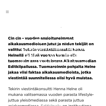
AJANKOHTAISTA
,
MEDIA
Cin cin – vuoden ansioituneimmat
Miljoonayleisö ja
aikakausmedioiden jutut ja niiden tekijät on
tarinankerronnan tärkein
valittu! Tekirin viestintäkonsultti Henna
Helnellä oli tänä vuonna kunnia olla
kanava – 5 syytä muistaa
tuomaroimassa vuotuisessa Aikakausmedian
aikakauslehdet mediatyössä
Editkilpailussa. Tuomaroinnin pohjalta Helne
jakaa viisi faktaa aikakausmedioista, jotka
viestintää suunnitellessa olisi hyvä muistaa.
Tekirin viestintäkonsultti Henna Helne oli
mukana valitsemassa vuoden parasta lifestyle-
juttua yleisömediassa sekä parasta juttua
asiakasmediassa.
Editkilpailu
on instituutiona