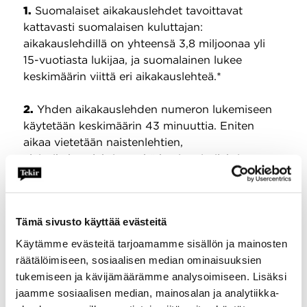
1.
Suomalaiset aikakauslehdet tavoittavat
kattavasti suomalaisen kuluttajan:
aikakauslehdillä on yhteensä 3,8 miljoonaa yli
15-vuotiasta lukijaa, ja suomalainen lukee
keskimäärin viittä eri aikakauslehteä.*
2.
Yhden aikakauslehden numeron lukemiseen
käytetään keskimäärin 43 minuuttia. Eniten
aikaa vietetään naistenlehtien,
yleisaikakauslehtien sekä hyvinvointilehtien
parissa.* Lukijalla on siis aikaa perehtyä
rauhassa sisältöihin.
Tämä sivusto käyttää evästeitä
3.
Aikakausmedioiden sisältö syntyy
huippuunsa hiotuissa toimituksissa, joissa
Käytämme evästeitä tarjoamamme sisällön ja mainosten
sisältöjä toimitetaan tiukalla journalistisella
räätälöimiseen, sosiaalisen median ominaisuuksien
seulalla ja ammattitaidolla. Suomen suurimmat
tukemiseen ja kävijämäärämme analysoimiseen. Lisäksi
aikakauslehtikustantajat ovat Sanoma,
jaamme sosiaalisen median, mainosalan ja analytiikka-
Otavamedia ja A-lehdet, joiden lehdet kattavat