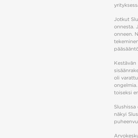
yrityksess
Jotkut Slu
onnesta. 
onneen. Ni
tekeminen
pääsääntö
Kestävän 
sisäänrake
oli varatt
ongelmia.
toiseksi e
Slushissa
näkyi Slus
puheenvu
Arvokesku