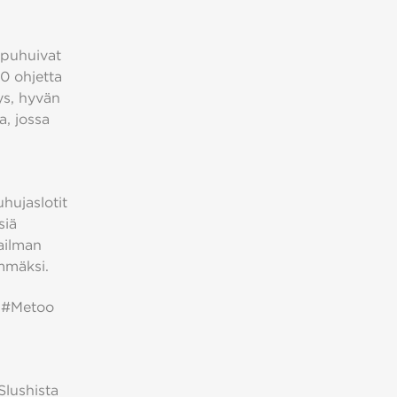
 puhuivat
10 ohjetta
ys, hyvän
a, jossa
hujaslotit
siä
ailman
emmäksi.
. #Metoo
Slushista