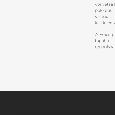
voi vetää 
pakkopulla
vastuullis
kaikkeen v
Arvojen p
tapahtuisi
organisaat