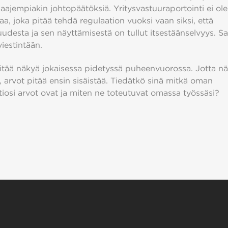
laajempiakin johtopäätöksiä. Yritysvastuuraportointi ei ol
a, joka pitää tehdä regulaation vuoksi vaan siksi, että
uudesta ja sen näyttämisestä on tullut itsestäänselvyys. 
iestintään.
itää näkyä jokaisessa pidetyssä puheenvuorossa. Jotta nä
, arvot pitää ensin sisäistää. Tiedätkö sinä mitkä oman
iosi arvot ovat ja miten ne toteutuvat omassa työssäsi?