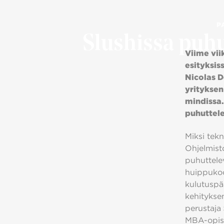
P
Slushissa puh
Viime viik
esityksis
Nicolas D
yrityksen
mindissa.
puhuttele
Miksi tek
Ohjelmisto
puhuttele
huippukood
kulutuspä
kehitykse
perustaja
MBA-opisk