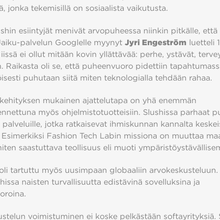
ä, jonka tekemisillä on sosiaalista vaikutusta.
shin esiintyjät menivät arvopuheessa niinkin pitkälle, että
Jaiku-palvelun Googlelle myynyt
Jyri Engeström
luetteli 
issä ei ollut mitään kovin yllättävää: perhe, ystävät, terve
. Raikasta oli se, että puheenvuoro pidettiin tapahtumass
isesti puhutaan siitä miten teknologialla tehdään rahaa.
kehityksen mukainen ajattelutapa on yhä enemmän
nnettuna myös ohjelmistotuotteisiin. Slushissa parhaat pu
u palveluille, jotka ratkaisevat ihmiskunnan kannalta keskei
 Esimerkiksi Fashion Tech Labin missiona on muuttaa ma
niten saastuttava teollisuus eli muoti ympäristöystävällis
 oli tartuttu myös uusimpaan globaaliin arvokeskusteluun
hissa naisten turvallisuutta edistävinä sovelluksina ja
oroina.
stelun voimistuminen ei koske pelkästään softayrityksiä. 