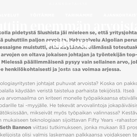
AJANKOHTAISTA
ALVELUT
TÖITÄMME
TARINAMME
AJANKOHTAIS
uttiin enemmän arvois
olla pidetystä Slushista jäi mieleen se, että yritysjohta
sä puhuttiin paljon arvoista. Hakupalvelu Algolian peru
rahasta
essaigne muistutti, että käytännön elämässä toteutua
 arvojen on oltava jokaisen johtajan ja työntekijän top
 Mielessä päällimmäisenä pysyy vain sellainen arvo, jo
e henkilökohtaisesti ja josta saa voimaa arjessa.
4.12.2017
nologiayritysten johtajat puhuvat arvoista? Koska on pakk
alalla käydään veristä taistelua parhaista tekijöistä. Itseä
va arvomaailma on kriteeri monelle työpaikkaansa etsiväll
arille tai -myyjälle. He tekevät arvovalintoja jokapäiväisi
ätöksissään, mikseivät myös työpaikan valinnassa? Kestä
n mukaiseen teknologiaan sijoittavan Fifty Years -rahasto
Seth Bannon
viittasi tutkimukseen, jonka mukaan 83 pros
elijoista olisi valmis laskemaan palkkaansa voidakseen te