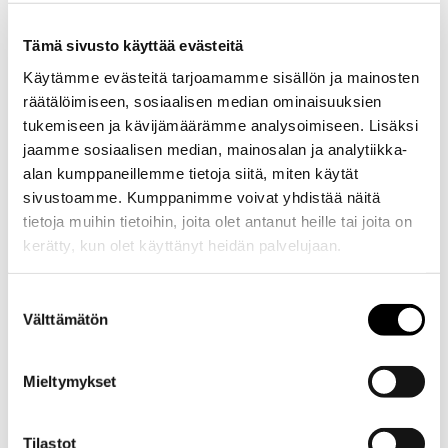
henkilöitä.
Tämä sivusto käyttää evästeitä
Käsittelemme henkilötietojasi
tietosuojaselosteen
mukaisesti.
Käytämme evästeitä tarjoamamme sisällön ja mainosten
räätälöimiseen, sosiaalisen median ominaisuuksien
VIESTINTÄKONSULTTI, TALOUS- JA
YRITYSVIESTINTÄ
tukemiseen ja kävijämäärämme analysoimiseen. Lisäksi
jaamme sosiaalisen median, mainosalan ja analytiikka-
toteuttamaan ja vetämään asiakkaidemme
monipuolisia ja mielenkiintoisia projekteja
alan kumppaneillemme tietoja siitä, miten käytät
talous- ja sijoittajaviestinnässä, yrityskaupoissa
sivustoamme. Kumppanimme voivat yhdistää näitä
ja listautumisissa, strategia- ja
tietoja muihin tietoihin, joita olet antanut heille tai joita on
muutosprojekteissa sekä vastuullisuuden
kerätty, kun olet käyttänyt heidän palvelujaan.
kehittämisessä.
Mitä pääset tekemään:
Suostumuksen
Välttämätön
valinta
Auttamaan asiakkaitamme luovimaan
muutostilanteissa ja löytämään toimivat
Mieltymykset
viestinnälliset ratkaisut sidosryhmien
luottamuksen voittamiseksi.
Suunnittelemaan asiakkaidemme viestinnän
Tilastot