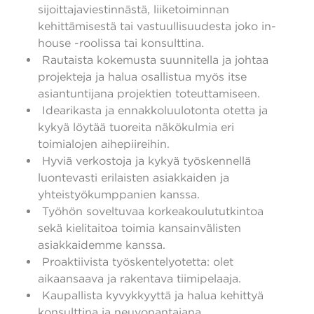
sijoittajaviestinnästä, liiketoiminnan
kehittämisestä tai vastuullisuudesta joko in-
house -roolissa tai konsulttina.
Rautaista kokemusta suunnitella ja johtaa
projekteja ja halua osallistua myös itse
asiantuntijana projektien toteuttamiseen.
Idearikasta ja ennakkoluulotonta otetta ja
kykyä löytää tuoreita näkökulmia eri
toimialojen aihepiireihin.
Hyviä verkostoja ja kykyä työskennellä
luontevasti erilaisten asiakkaiden ja
yhteistyökumppanien kanssa.
Työhön soveltuvaa korkeakoulututkintoa
sekä kielitaitoa toimia kansainvälisten
asiakkaidemme kanssa.
Proaktiivista työskentelyotetta: olet
aikaansaava ja rakentava tiimipelaaja.
Kaupallista kyvykkyyttä ja halua kehittyä
konsulttina ja neuvonantajana.