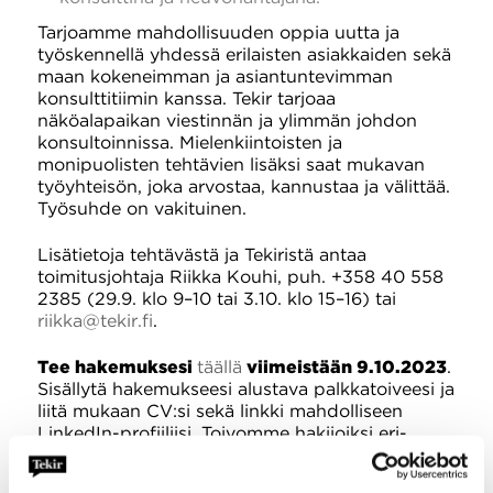
Tarjoamme mahdollisuuden oppia uutta ja
työskennellä yhdessä erilaisten asiakkaiden sekä
maan kokeneimman ja asiantuntevimman
konsulttitiimin kanssa. Tekir tarjoaa
näköalapaikan viestinnän ja ylimmän johdon
konsultoinnissa. Mielenkiintoisten ja
monipuolisten tehtävien lisäksi saat mukavan
työyhteisön, joka arvostaa, kannustaa ja välittää.
Työsuhde on vakituinen.
Lisätietoja tehtävästä ja Tekiristä antaa
toimitusjohtaja Riikka Kouhi, puh. +358 40 558
2385 (29.9. klo 9–10 tai 3.10. klo 15–16) tai
riikka@tekir.fi
.
Tee hakemuksesi
täällä
viimeistään 9.10.2023
.
Sisällytä hakemukseesi alustava palkkatoiveesi ja
liitä mukaan CV:si sekä linkki mahdolliseen
LinkedIn-profiiliisi. Toivomme hakijoiksi eri-
ikäisiä, eri sukupuolien edustajia sekä kieli-,
kulttuuri- ja muihin vähemmistöihin kuuluvia