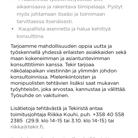
aikaansaava ja rakentava tiimipelaaja. Pystyt
myös johtamaan itseäsi ja toimimaan
tarvittaessa itsenäisesti.
Kaupallista asennetta ja halua kehittyä
konsulttina.
Tarjoamme mahdollisuuden oppia uutta ja
työskennellä yhdessä erilaisten asiakkaiden sekä
maan kokeneimman ja asiantuntevimman
konsulttitiimin kanssa. Tekir tarjoaa
näköalapaikan viestinnän ja ylimmän johdon
konsultoinnissa. Mielenkiintoisten ja
monipuolisten tehtävien lisäksi saat mukavan
työyhteisön, joka arvostaa, kannustaa ja välittää.
Työsuhde on vakituinen.
Lisätietoja tehtävästä ja Tekiristä antaa
toimitusjohtaja Riikka Kouhi, puh. +358 40 558
2385 (29.9. klo 14-15 tai 3.10. klo 14-15) tai
riikka@tekir.fi
.