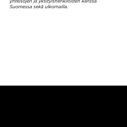
yhteisöjen ja yksityishenkilöiden kanssa
Suomessa sekä ulkomailla.