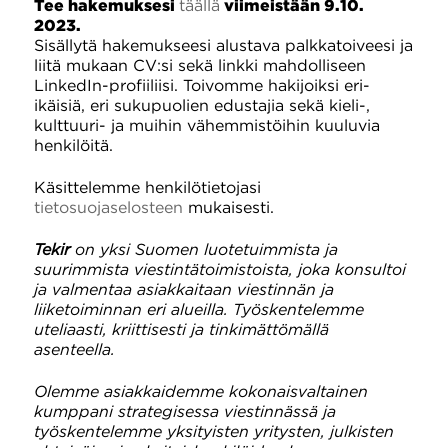
Tee hakemuksesi
täällä
viimeistään 9.10.
2023.
Sisällytä hakemukseesi alustava palkkatoiveesi ja
liitä mukaan CV:si sekä linkki mahdolliseen
LinkedIn-profiiliisi. Toivomme hakijoiksi eri-
ikäisiä, eri sukupuolien edustajia sekä kieli-,
kulttuuri- ja muihin vähemmistöihin kuuluvia
henkilöitä.
Käsittelemme henkilötietojasi
tietosuojaselosteen
mukaisesti.
Tekir
on yksi Suomen luotetuimmista ja
suurimmista viestintätoimistoista, joka konsultoi
ja valmentaa asiakkaitaan viestinnän ja
liiketoiminnan eri alueilla. Työskentelemme
uteliaasti, kriittisesti ja tinkimättömällä
asenteella.
Olemme asiakkaidemme kokonaisvaltainen
kumppani strategisessa viestinnässä ja
työskentelemme yksityisten yritysten, julkisten