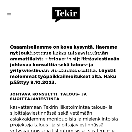
AJANKOHTAISTA
,
URA TEKIRILLÄ
Osaamisellemme on kova kysyntä. Haemme
Rekry: talousviestinnän
nyt joukkoomme kahta talousviestinnän
ammattilaista – talous- ja sijoittajaviestinnän
johtava konsultti ja
johtavaa konsulttia sekä talous- ja
viestintäkonsultti
yritysviestinnän viestintäkonsulttia. Löydät
molemmat työpaikkailmoitukset alta. Haku
päättyy 9.10.2023.
JOHTAVA KONSULTTI, TALOUS- JA
SIJOITTAJAVIESTINTÄ
kasvattamaan Tekirin liiketoimintaa talous- ja
sijoittajaviestinnässä sekä vetämään
asiakkaidemme monipuolisia ja mielenkiintoisia
projekteja talous- ja sijoittajaviestinnässä,
yrityskaupoissa ja listautumisissa, strategia- ja