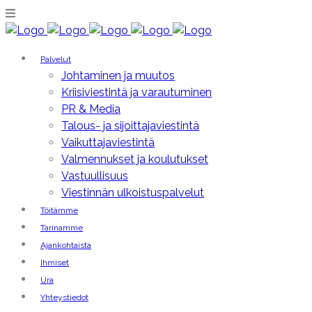
Palvelut
Johtaminen ja muutos
Kriisiviestintä ja varautuminen
PR & Media
Talous- ja sijoittajaviestintä
Vaikuttajaviestintä
Valmennukset ja koulutukset
Vastuullisuus
Viestinnän ulkoistuspalvelut
Töitämme
Tarinamme
Ajankohtaista
Ihmiset
Ura
Yhteystiedot