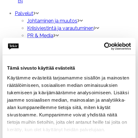
EN
Palvelut
Johtaminen ja muutos
Kriisiviestintä ja varautuminen
PR & Media
Talous- ja sijoittajaviestintä
Vaikuttajaviestintä
Valmennukset ja koulutukset
Vastuullisuus
Tämä sivusto käyttää evästeitä
Viestinnän ulkoistuspalvelut
Käytämme evästeitä tarjoamamme sisällön ja mainosten
Töitämme
räätälöimiseen, sosiaalisen median ominaisuuksien
Tarinamme
tukemiseen ja kävijämäärämme analysoimiseen. Lisäksi
Ajankohtaista
jaamme sosiaalisen median, mainosalan ja analytiikka-
Ihmiset
alan kumppaneillemme tietoja siitä, miten käytät
Ura
sivustoamme. Kumppanimme voivat yhdistää näitä
Yhteystiedot
tietoja muihin tietoihin, joita olet antanut heille tai joita on
EN
kerätty, kun olet käyttänyt heidän palvelujaan.