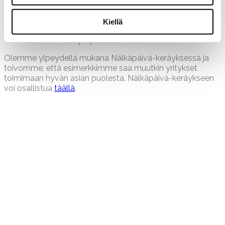
saanut yritykset mukaan – hashtagillä #sprtakeover löytää
Twitteristä yrityksiä ja organisaatioita, jotka ovat
Kiellä
lahjoittaneet nettisivujensa etusivun kampanjan käyttöön.
Yksi näistä monista yrityksistä on Tekir.
Olemme ylpeydellä mukana Nälkäpäivä-keräyksessä ja
toivomme, että esimerkkimme saa muutkin yritykset
toimimaan hyvän asian puolesta. Nälkäpäivä-keräykseen
voi osallistua
täällä
.
Tarvitsetko näkemystä?
Soita meille
+358 10 666 1181