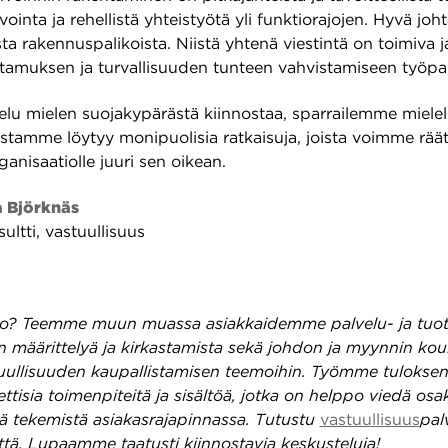
avointa ja rehellistä yhteistyötä yli funktiorajojen. Hyvä jo
ta rakennuspalikoista. Niistä yhtenä viestintä on toimiva 
ttamuksen ja turvallisuuden tunteen vahvistamiseen työpaik
elu mielen suojakypärästä kiinnostaa, sparrailemme miele
stamme löytyy monipuolisia ratkaisuja, joista voimme räät
rganisaatiolle juuri sen oikean.
 Björknäs
ultti, vastuullisuus
ko? Teemme muun muassa asiakkaidemme palvelu- ja tuot
en määrittelyä ja kirkastamista sekä johdon ja myynnin kou
stuullisuuden kaupallistamisen teemoihin. Työmme tulokse
ttisia toimenpiteitä ja sisältöä, jotka on helppo viedä osa
tä tekemistä asiakasrajapinnassa
. Tutustu
vastuullisuus
pal
ttä. Lupaamme taatusti kiinnostavia keskusteluja!