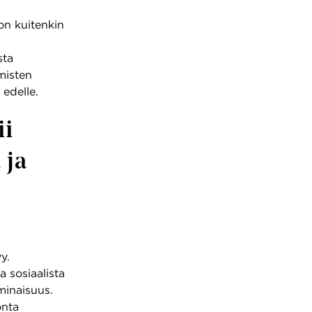
on kuitenkin
sta
misten
edelle.
ii
 ja
y.
 sosiaalista
minaisuus.
onta