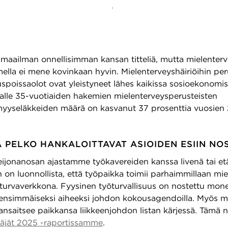
AJANKOHTAISTA
,
VASTUULLISUUS
VELUT
TÖITÄMME
TARINAMME
AJANKOHTAIST
akypärä on strateginen
ailman onnellisimman kansan titteliä, mutta mielenter
mella ei mene kovinkaan hyvin. Mielenterveyshäiriöihin pe
uspoissaolot ovat yleistyneet lähes kaikissa sosioekonomis
1.6.2026
 alle 35-vuotiaiden hakemien mielenterveysperusteisten
yyseläkkeiden määrä on kasvanut 37 prosenttia vuosien
 PELKO HANKALOITTAVAT ASIOIDEN ESIIN NO
ijonanosan ajastamme työkavereiden kanssa livenä tai e
n on luonnollista, että työpaikka toimii parhaimmillaan mie
turvaverkkona. Fyysinen työturvallisuus on nostettu mon
 ensimmäiseksi aiheeksi johdon kokousagendoilla. Myös m
ansaitsee paikkansa liikkeenjohdon listan kärjessä. Tämä n
täjät 2025 -raportissamme
.