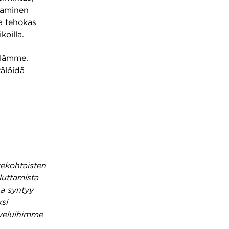
htaminen
ja tehokas
oilla.
llämme.
älöidä
ekohtaisten
luttamista
na syntyy
ksi
veluihimme