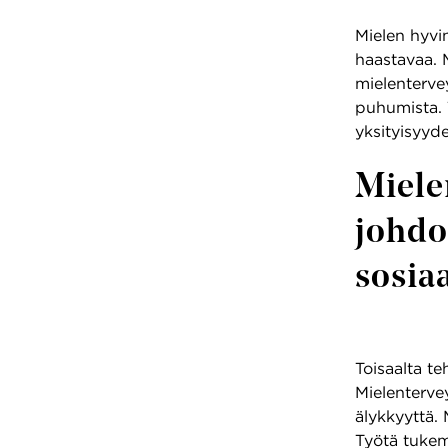
Mielen hyvi
haastavaa. M
mielentervey
puhumista. 
yksityisyyd
Miele
johdo
sosiaa
Toisaalta te
Mielenterve
älykkyyttä.
Työtä tukem