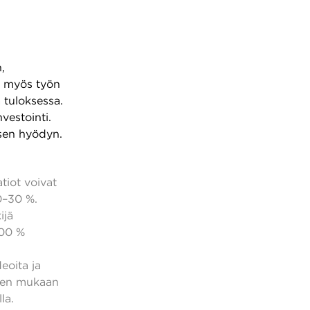
,
t myös työn
 tuloksessa.
vestointi.
isen hyödyn.
tiot voivat
0–30 %.
ijä
200 %
eoita ja
ksen mukaan
la.