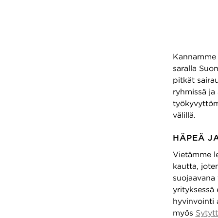
PAL
Mielen suoj
Kannamme ma
saralla Suo
pitkät saira
ryhmissä ja
työkyvyttöm
välillä.
HÄPEÄ JA
Vietämme le
kautta, jote
suojaavana 
yrityksessä
hyvinvointi 
myös
Sytyt