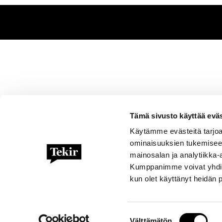
Tämä sivusto käyttää eväs
tai lai
Käytämme evästeitä tarjoa
ominaisuuksien tukemisee
mainosalan ja analytiikka-
Kumppanimme voivat yhdistää 
kun olet käyttänyt heidän 
Suostumuksen
Välttämätön