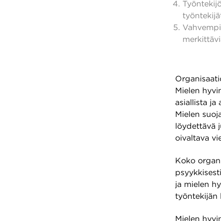
Työntekijö
työntekij
Vahvempi 
merkittävi
Organisaatio
Mielen hyvi
asiallista j
Mielen suoj
löydettävä j
oivaltava vie
Koko organi
psyykkisesti
ja mielen hy
työntekijän 
Mielen hyvin