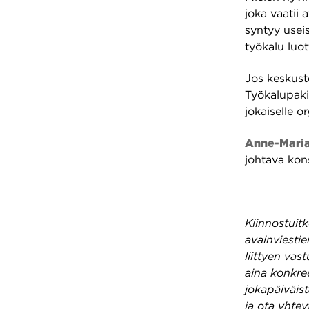
joka vaatii 
syntyy useis
työkalu luo
Jos keskust
Työkalupaki
jokaiselle o
Anne-Maria
johtava kons
Kiinnostuit
avainviesti
liittyen va
aina konkree
jokapäiväis
ja ota yhtey