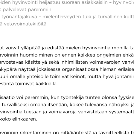
iden hyvinvointi heijastuu suoraan asiakkaisiin – hyvinvoi
ät palvelevat paremmin.
työnantajakuva – mielenterveyden tuki ja turvallinen kultt
ä vetovoimatekijöitä.
t voivat ylläpitää ja edistää mielen hyvinvointia monilla t
nvoinnin huomioiminen on ennen kaikkea ongelmien ehkäi
a arvostavaa käsittelyä sekä inhimillisten voimavarojen vahv
akypärä näyttää jokaisessa organisaatiossa hieman erilaise
uuri omalle yhteisölle toimivat keinot, mutta hyvä johtami
stintä toimivat kaikkialla.
saatio voi paremmin, kun työntekijä tuntee olonsa fyysises
 turvalliseksi omana itsenään, kokee tulevansa nähdyksi ja
vinvointia tuetaan ja voimavaroja vahvistetaan systemaatti
koko elinkaaren.
voinnin rakentaminen on pitkäjänteistä ja tavoitteellista t