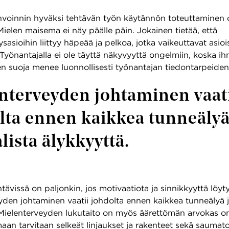
nvoinnin hyväksi tehtävän työn käytännön toteuttaminen 
ielen maisema ei näy päälle päin. Jokainen tietää, että
sasioihin liittyy häpeää ja pelkoa, jotka vaikeuttavat asioi
Työnantajalla ei ole täyttä näkyvyyttä ongelmiin, koska ih
en suoja menee luonnollisesti työnantajan tiedontarpeiden 
nterveyden johtaminen vaat
lta ennen kaikkea tunneälyä
lista älykkyyttä.
htävissä on paljonkin, jos motivaatiota ja sinnikkyyttä löyty
yden johtaminen vaatii johdolta ennen kaikkea tunneälyä ja
 Mielenterveyden lukutaito on myös äärettömän arvokas o
aan tarvitaan selkeät linjaukset ja rakenteet sekä saumat