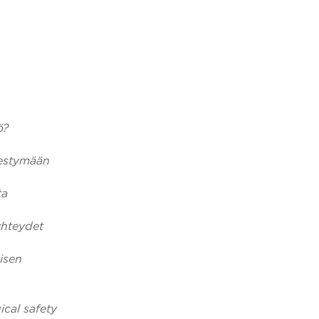
ö?
nestymään
ta
yhteydet
isen
ical safety