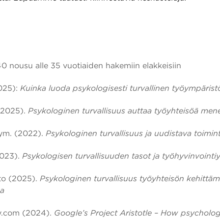
0 nousu alle 35 vuotiaiden hakemiin
elakkeisiin
025):
Kuinka luoda psykologisesti turvallinen työympärist
(2025).
Psykologinen turvallisuus auttaa työyhteisöä me
ym. (2022).
Psykologinen turvallisuus ja uudistava toimin
2023).
Psykologisen turvallisuuden tasot ja työhyvinvointi
tto (2025).
Psykologinen turvallisuus työyhteisön kehittäm
na
y.com (2024).
Google’s Project Aristotle – How psycholog