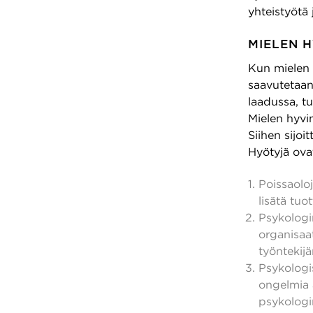
yhteistyötä 
MIELEN H
Kun mielen h
saavutetaan
laadussa, tu
Mielen hyvi
Siihen sijoi
Hyötyjä ov
Poissaolo
lisätä tuo
Psykologin
organisaa
työntekijä
Psykologis
ongelmia 
psykologin