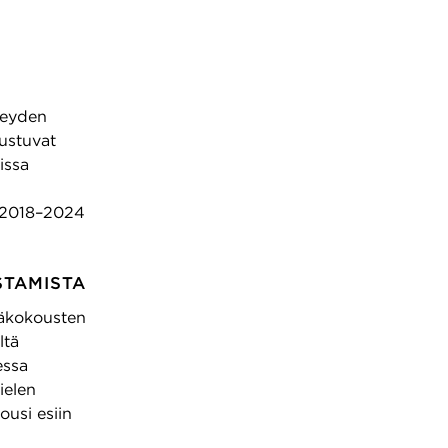
A
IHMISET
URA
YHTEYSTIEDOT
EN
 investointi
veyden
rustuvat
issa
 2018–2024
STAMISTA
täkokousten
ltä
essa
ielen
ousi esiin