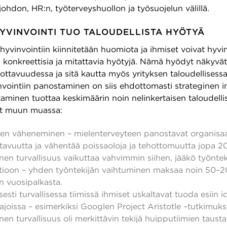
johdon, HR:n, työterveyshuollon ja työsuojelun välillä.
YVINVOINTI TUO TALOUDELLISTA HYÖTYÄ
yvinvointiin kiinnitetään huomiota ja ihmiset voivat hyvin
 konkreettisia ja mitattavia hyötyjä. Nämä hyödyt näkyvä
ottavuudessa ja sitä kautta myös yrityksen taloudellisessa
nvointiin panostaminen on siis ehdottomasti strateginen in
ttaminen tuottaa keskimäärin noin nelinkertaisen taloudell
at muun muassa:
jen väheneminen – mielenterveyteen panostavat organisaa
ttavuutta ja vähentää poissaoloja ja tehottomuutta jopa 2
en turvallisuus vaikuttaa vahvimmin siihen, jääkö työntek
tioon – yhden työntekijän vaihtuminen maksaa noin 50–
n vuosipalkasta.
esti turvallisessa tiimissä ihmiset uskaltavat tuoda esiin id
ajoissa – esimerkiksi Googlen Project Aristotle –tutkimu
en turvallisuus oli merkittävin tekijä huipputiimien taustal