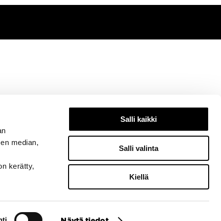
?
Salli kaikki
ät
täältä.
an
sen median,
Salli valinta
on kerätty,
Kiellä
ti
Näytä tiedot