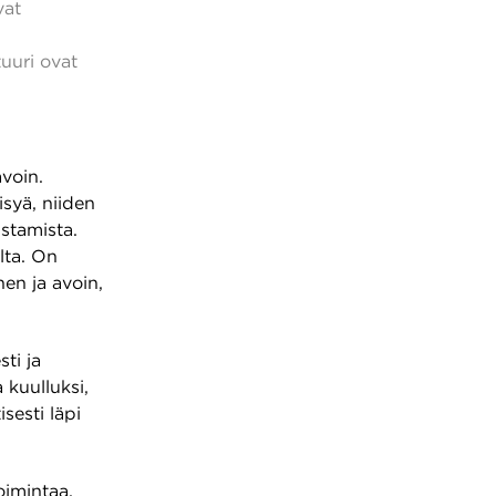
vat
uuri ovat
avoin.
syä, niiden
istamista.
lta. On
nen ja avoin,
ti ja
 kuulluksi,
sesti läpi
oimintaa,