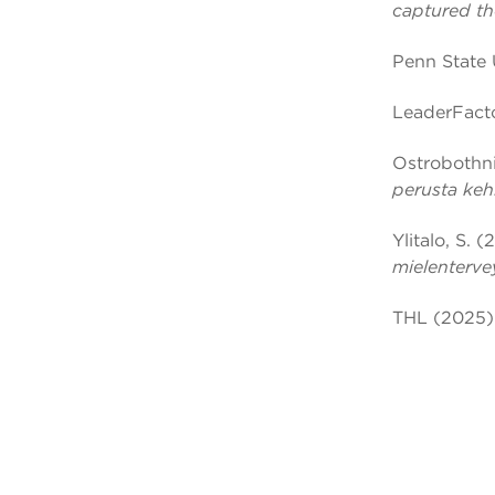
captured th
Penn State 
LeaderFact
Ostrobothn
perusta kehi
Ylitalo, S. 
mielentervey
THL (2025)