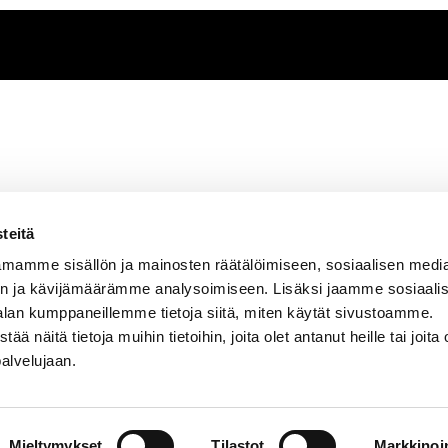
Tarvitsetko näkemystä
Soita meille
+358 10 666 1181
teitä
ta sähköpostia
tekir@tekir.fi
. Tekirläisten yhteystiedot löyd
mamme sisällön ja mainosten räätälöimiseen, sosiaalisen medi
n ja kävijämäärämme analysoimiseen. Lisäksi jaamme sosiaali
Siltasaarenkatu 10 (4. krs), 00530 Helsinki
alan kumppaneillemme tietoja siitä, miten käytät sivustoamme.
näitä tietoja muihin tietoihin, joita olet antanut heille tai joita 
Tietosuojaseloste
palvelujaan.
Mieltymykset
Tilastot
Markkinoin