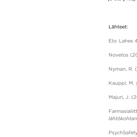
Lähteet:
Elo: Lahes
4
Novetos (2
Nyman, R. 
Kauppi, M. 
Majuri, J. (
Farmasialii
lähtökohta
PsychSafet