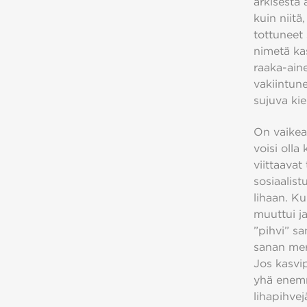
arkisesta 
kuin niitä
tottuneet 
nimetä kas
raaka-ain
vakiintune
sujuva kie
On vaikea 
voisi olla
viittaavat
sosiaalist
lihaan. Kun
muuttui ja
”pihvi” sa
sanan merk
Jos kasvip
yhä enemmä
lihapihvej