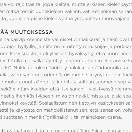
a voi rajoittaa tai jopa kieltää, mutta arkiseen kielenkäyt
hen mitkä termit puhekieleen vakiintuvat, kenenkään sananv
. Ja juuri siinä piilee kielen voima ympäristön muovaajana
ELÄÄ MUUTOKSESSA
ina kasviproteiineista valmistetut makkarat ja nakit ovat 
ppojen hyllyille, ja niitä on nimitetty mm. soija- ja porkka
en kasvisnakkeja oli yleisesti hyväksytty, että kuorellinen
lmistetulla massalla täytetty lieriönmuotoinen elintarvike k
akki”. Nakkia ei ole määritelty nakiksi lainsäädännöllä tai
ella, vaan sana on todennäköisimmin siirtynyt ruotsin kiel
a mukautunut äänne- ja kirjoitusasultaan suomeen sopiva
sekä elintarvikkeiden että itse sanan – yleistyessä olemme
uneet siihen käsitykseen, mikä on nakki, mistä sellaisia saa
avinnoksi käyttää. Sosiaalistuminen tiettyyn käsitykseen s
stä ja käytöstä on mahdollistanut sen, että sanaa on voit
si tuotteen nimenä (”grillinakki”) tai mainoksen osana.
ttuvat jatkuvasti ja niin niiden pitääkin. Siksi onkin kiinno