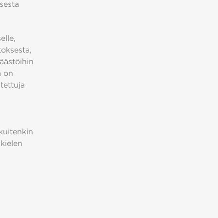
isesta
elle,
oksesta,
äästöihin
ä on
tettuja
kuitenkin
kielen
-