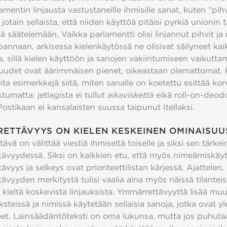
amentin linjausta vastustaneille ihmisille sanat, kuten ”pihv
jotain sellaista, että niiden käyttöä pitäisi pyrkiä unionin t
ä säätelemään. Vaikka parlamentti olisi linjannut pihvit ja
annaan, arkisessa kielenkäytössä ne olisivat säilyneet kai
, sillä kielen käyttöön ja sanojen vakiintumiseen vaikutta
uudet ovat äärimmäisen pienet, oikeastaan olemattomat. H
ita esimerkkejä siitä, miten sanalle on koetettu esittää kor
stumatta: jetlagista ei tullut
aikaviskettä
eikä roll-on-deodo
Postikaan ei kansalaisten suussa taipunut Itellaksi.
ETTÄVYYS ON KIELEN KESKEINEN OMINAISUU
tävä on välittää viestiä ihmiseltä toiselle ja siksi sen tärke
ävyydessä. Siksi on kaikkien etu, että myös nimeämiskäyt
vyys ja selkeys ovat prioriteettilistan kärjessä. Ajattelen, 
vyyden merkitystä tulisi vaalia aina myös näissä tilanteiss
 kieltä koskevista linjauksista. Ymmärrettävyyttä lisää m
eksteissä ja nimissä käytetään sellaisia sanoja, jotka ovat yl
eet. Lainsäädäntöteksti on oma lukunsa, mutta jos puhutaa