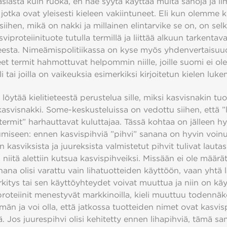
asiasta kuin ruoka, en näe syytä käyttää muita sanoja ja i
, jotka ovat yleisesti kieleen vakiintuneet. Eli kun olemme 
siihen, mikä on nakki ja millainen elintarvike se on, on s
viproteiinituote tutulla termillä ja liittää alkuun tarkentav
eesta. Nimeämispolitiikassa on kyse myös yhdenvertaisuu
et termit hahmottuvat helpommin niille, joille suomi ei ole
li tai joilla on vaikeuksia esimerkiksi kirjoitetun kielen luk
löytää kielitieteestä perustelua sille, miksi kasvisnakin tuo
 kasvisnakki. Some-keskusteluissa on vedottu siihen, että ”
 termit” harhauttavat kuluttajaa. Tässä kohtaa on jälleen h
umiseen: ennen kasvispihviä ”pihvi” sanana on hyvin voinut
 kasviksista ja juureksista valmistetut pihvit tulivat lautasil
 niitä alettiin kutsua kasvispihveiksi. Missään ei ole määrät
nana olisi varattu vain lihatuotteiden käyttöön, vaan yhtä la
itys tai sen käyttöyhteydet voivat muuttua ja niin on käy
roteiinit menestyvät markkinoilla, kieli muuttuu todennäk
n ja voi olla, että jatkossa tuotteiden nimet ovat kasvisp
ä. Jos juurespihvi olisi kehitetty ennen lihapihviä, tämä s