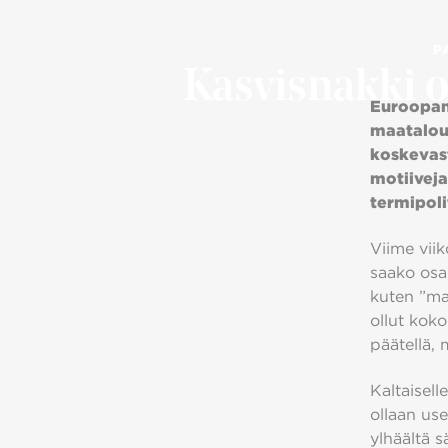
P
Kasvisnakki 
Euroopan 
maatalous
koskevasta
motiiveja
termipoli
Viime viik
saako osan
kuten ”mak
ollut koko
päätellä, 
Kaltaiselle
ollaan use
ylhäältä s