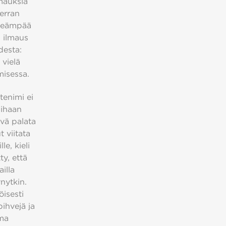
lmauksia
kerran
elkeämpää
a ilmaus
desta:
 vielä
emisessa.
tenimi ei
lihaan
yvä palata
 viitata
le, kieli
ty, että
illa
nytkin.
öisesti
ihvejä ja
ama