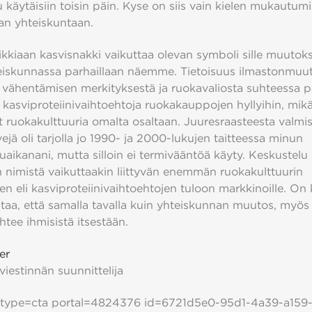
 käytäisiin toisin päin. Kyse on siis vain kielen mukautum
an yhteiskuntaan.
kkiaan kasvisnakki vaikuttaa olevan symboli sille muutoks
eiskunnassa parhaillaan näemme. Tietoisuus ilmastonmuut
 vähentämisen merkityksestä ja ruokavaliosta suhteessa p
 kasviproteiinivaihtoehtoja ruokakauppojen hyllyihin, mik
 ruokakulttuuria omalta osaltaan. Juuresraasteesta valmis
ejä oli tarjolla jo 1990- ja 2000-lukujen taitteessa minun
aikanani, mutta silloin ei termivääntöä käyty. Keskustelu
n nimistä vaikuttaakin liittyvän enemmän ruokakulttuurin
 eli kasviproteiinivaihtoehtojen tuloon markkinoille. On 
taa, että samalla tavalla kuin yhteiskunnan muutos, myös 
htee ihmisistä itsestään.
ger
viestinnän suunnittelija
 type=cta portal=4824376 id=6721d5e0-95d1-4a39-a159