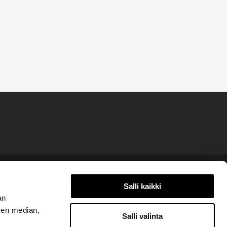
Salli kaikki
?
an
sen median,
Salli valinta