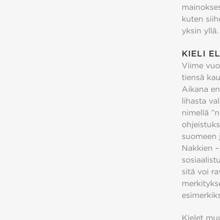
mainoksess
kuten sii
yksin yllä
KIELI 
Viime vuos
tiensä kau
Aikana enn
lihasta va
nimellä ”n
ohjeistuks
suomeen j
Nakkien – 
sosiaalist
sitä voi r
merkitykse
esimerkik
Kielet muu