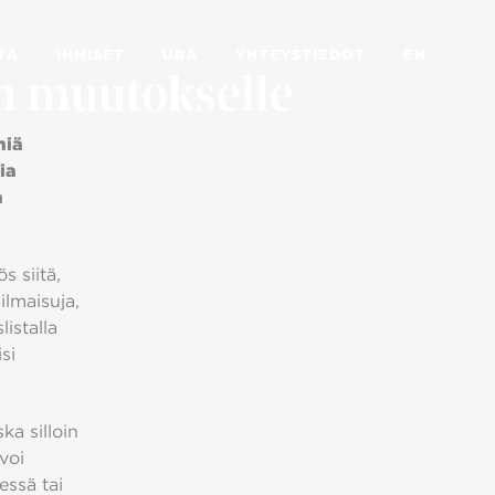
TA
IHMISET
URA
YHTEYSTIEDOT
EN
n muutokselle
miä
ia
a
 siitä,
ilmaisuja,
istalla
si
ska silloin
voi
essä tai