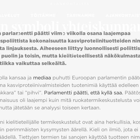
AJANKOHTAISTA
ALVELUT
TÖITÄMME
TARINAMME
AJANKOHTAIS
on symboli yhteiskunna
parlamentti päätti viime viikolla osana laajempaa
poliittista kokonaisuutta kasviproteiinituotteiden ni
 linjauksesta. Aiheeseen liittyy luonnollisesti poliittis
28.10.2020
 puolin ja toisin, mutta kielitieteellisestä näkökulmast
tiikka vaikuttaa selkeältä.
olla kansaa ja
mediaa
puhutti Euroopan parlamentin päätös
a kasviproteiinivalmisteiden tuotenimiä käyttää edelleen 
kara” tai ”pihvi”.
Parlamentti päätti, että kyllä saa.
Päätösl
naisuus oli laajempi kuin mitä ruokatermikeskustelusta voi
mutta jätetään se analyysi toiseen kertaan.
ni kielitieteilijälle termikeskustelut ovat aina herkullisia, ko
in perimmäisten kysymysten äärellä. Kieli on ilmiö, jota ei 
äädellä. Tiettyjen termien tai sanojen käyttöä tuotteen nim