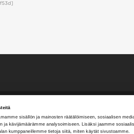
f53d]
teitä
Tarvitsetko näkemystä
mamme sisällön ja mainosten räätälöimiseen, sosiaalisen medi
n ja kävijämäärämme analysoimiseen. Lisäksi jaamme sosiaali
Soita meille
+358 10 666 1181
alan kumppaneillemme tietoja siitä, miten käytät sivustoamme.