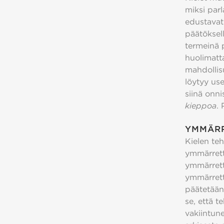
miksi parl
edustavat 
päätöksell
termeinä p
huolimatta
mahdollis
löytyy use
siinä onni
kieppoa
. 
YMMÄRR
Kielen teh
ymmärrett
ymmärrettä
ymmärrettä
päätetään
se, että t
vakiintun