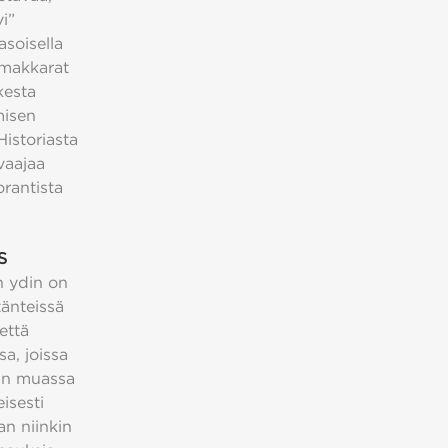
i”
asoisella
 makkarat
kesta
misen
istoriasta
vaajaa
rantista
S
in ydin on
änteissä
että
a, joissa
uun muassa
eisesti
n niinkin