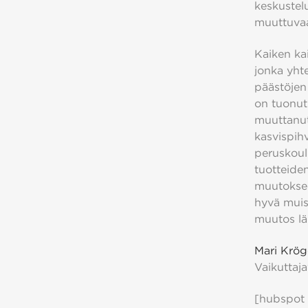
keskustelu
muuttuva
Kaiken kai
jonka yht
päästöjen
on tuonut
muuttanut
kasvispihv
peruskoulu
tuotteide
muutokseen
hyvä muis
muutos lä
Mari Krö
Vaikuttaja
[hubspot