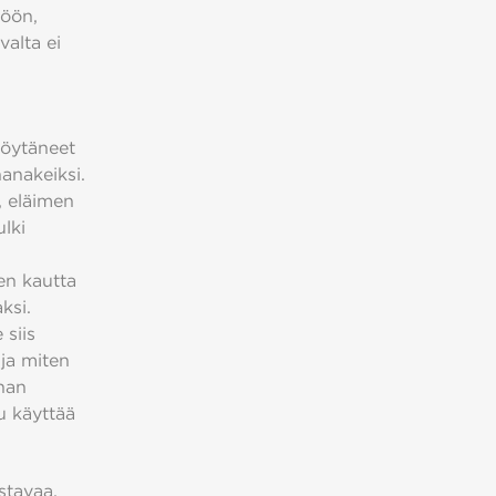
töön,
alta ei
.
löytäneet
nanakeiksi.
, eläimen
ulki
en kautta
ksi.
 siis
 ja miten
anan
u käyttää
stavaa,