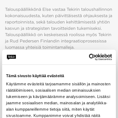
Talouspäällikkönä Else vastaa Tekirin taloushallinnon
kokonaisuudesta, kuten päivittäisestä ohjauksesta ja
raportoinnista, sekä talouden kehittämisestä yhtiön
kasvun ja strategisten tavoitteiden tukemiseksi.
Talouspäällikkö on keskeisessä roolissa myös Tekirin
ja Rud Pedersen Finlandin integraatioprosessissa
luomassa yhteisiä toimintamalleja.
”On ollut ihanaa päästä osaksi Tekirin asiantuntevaa
ja lämminhenkistä porukkaa. Parasta on päästä
mukaan tässä vaiheessa, kun kahta yhtiötä ollaan
Tämä sivusto käyttää evästeitä
yhdistämässä ja pääsen osaltani viemään yhtiötä
Käytämme evästeitä tarjoamamme sisällön ja mainosten
seuraavalle tasolle sekä suunnittelemaan ja
räätälöimiseen, sosiaalisen median ominaisuuksien
pohtimaan kaikille parhaiten toimivia toimintatapoja
tukemiseen ja kävijämäärämme analysoimiseen. Lisäksi
ja järjestelmiä,” Else avaa tunnelmiaan.
jaamme sosiaalisen median, mainosalan ja analytiikka-
alan kumppaneillemme tietoja siitä, miten käytät
Akseli Rouvari ja Iiris Komulainen jatkavat
sivustoamme. Kumppanimme voivat yhdistää näitä
Tekirissä vanhemman konsultin tehtävässä