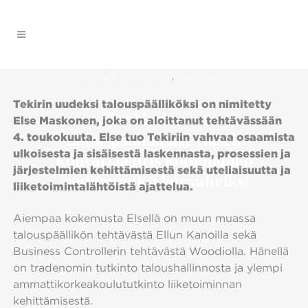
AJANKOHTAISTA
,
UUTISET
Tekirin uudeksi talouspäälliköksi on nimitetty
Else Maskonen
Else Maskonen, joka on aloittanut tehtävässään
4. toukokuuta. Else tuo Tekiriin vahvaa osaamista
talouspäälliköksi, Akseli
ulkoisesta ja sisäisestä laskennasta, prosessien ja
Rouvari ja Iiris Komulainen
järjestelmien kehittämisestä sekä uteliaisuutta ja
vanhemmiksi konsulteiksi
liiketoimintalähtöistä ajattelua.
Aiempaa kokemusta Elsellä on muun muassa
talouspäällikön tehtävästä Ellun Kanoilla sekä
Business Controllerin tehtävästä Woodiolla. Hänellä
on tradenomin tutkinto taloushallinnosta ja ylempi
ammattikorkeakoulututkinto liiketoiminnan
kehittämisestä.