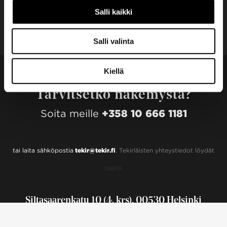
Salli kaikki
Salli valinta
Kiellä
Tarvitsetko näkemystä?
Soita meille
+358 10 666 1181
tai laita sähköpostia
tekir@tekir.fi
. Tekirläisten yhteystiedot löydät
täältä.
Siltasaarenkatu 10 (4. krs), 00530 Helsinki
Tietosuojaseloste