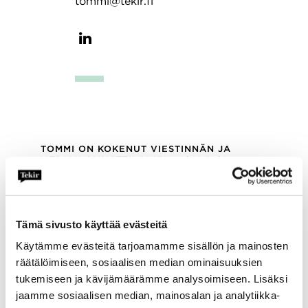
tommi@tekir.fi
TOMMI ON KOKENUT VIESTINNÄN JA
MEDIAN AMMATTILAINEN, JOLLA ON
VUOSIKYMMENIEN KOKEMUS SUOMEN
JOHTAVISSA MEDIOISSA,
PÖRSSIYHTIÖIDEN VIESTINNÄN
JOHTOTEHTÄVISTÄ SEKÄ VAATIVISTA
MUUTOS- JA KRIISITILANTEISTA.
Tämä sivusto käyttää evästeitä
Tommi on kokenut johdon konsultti ja hän
Käytämme evästeitä tarjoamamme sisällön ja mainosten
on ollut mukana vaativissa
yritysjärjestelyissä sekä IPO‑prosesseissa.
räätälöimiseen, sosiaalisen median ominaisuuksien
Asiakkaillemme Tommi tuo vahvan
tukemiseen ja kävijämäärämme analysoimiseen. Lisäksi
strategisen otteen, laajan kokemuksen
jaamme sosiaalisen median, mainosalan ja analytiikka-
viestinnästä ja johtamisesta sekä kyvyn